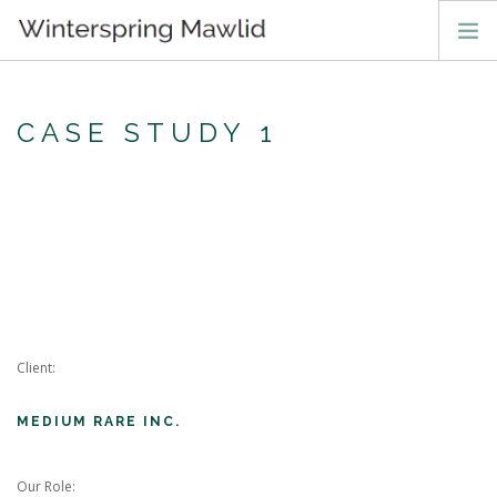
ABOUT
CASE STUDY 1
LIVE
MAWLID TEXTS
PLEDGE
GALLERY
CONTACT
Client:
PLEDGE SALAWAT
MEDIUM RARE INC.
Our Role: